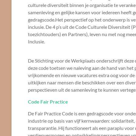
culturele diversiteit binnen je organisatie te verank
samenleving en gelijke kansen voor iedereen heeft g
gedragscode.Het perspectief op het onderwerp is verb
inclusie. De 4 p’s uit de Code Culturele Diversiteit 
toezichtouders) en Partners), leven nu met nog meer
Inclusie.
De Stichting voor de Werkplaats onderschrijft deze 
deze code toetsen we naleving aan de hand van het pr
vrijkomende en nieuwe vacatures extra oog voor de 
uitkijken naar mensen die beschikken over een divers
perspectieven uit de samenleving te kunnen verteg
Code Fair Practice
De Fair Practice Code is een gedragscode voor onde
industrie op basis van vijf kernwaarden: solidariteit
transparantie. Hij functioneert als een paraplu voor 
verdienvermogen en ontwikkelingsperspectieven voor