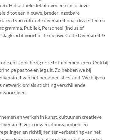
eren. Het actuele debat over een inclusieve
eleid tot een nieuwe, breder inzetbare
reed van culturele diversiteit naar diversiteit en
(Programma, Publiek, Personeel (inclusief
 slagkracht voort in de nieuwe Code Diversiteit &
code en is ook bezig deze te implementeren. Ook bij
incipe pas toe én leg uit. Zo hebben we bij
diversiteit van het personeelsbestand. We blijven
 netwerk, om als stichting verschillende
enwoordigen.
rnemen en werken in kunst, cultuur en creatieve
, diversiteit, vertrouwen, duurzaamheid en
regelingen en richtlijnen ter verbetering van het
 werkenden in de culturele en creatieve sector.