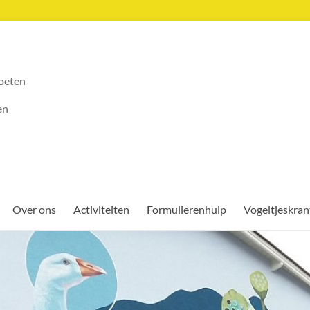
oeten
en
Over ons
Activiteiten
Formulierenhulp
Vogeltjeskran