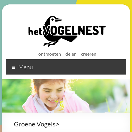
ontmoeten
delen
creëren
Menu
Het
Vogelnest
Sterke
koffie
voor
een
sterke
Groene Vogels
>
buurt