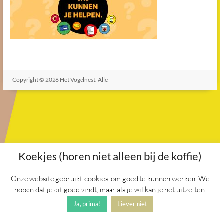
Copyright © 2026
Het Vogelnest
. Alle
rechten voorbehouden. Thema
Spacious
door ThemeGrill.
Aangedreven door:
WordPress
.
Koekjes (horen niet alleen bij de koffie)
Onze website gebruikt 'cookies' om goed te kunnen werken. We
hopen dat je dit goed vindt, maar als je wil kan je het uitzetten.
Ja, prima!
Liever niet