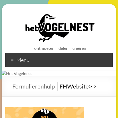
ontmoeten
delen
creëren
Menu
Het
Vogelnest
Sterke
Formulierenhulp
FHWebsite
>
>
koffie
voor
een
sterke
buurt