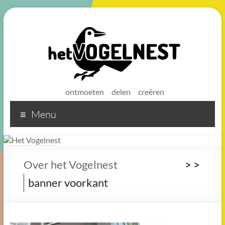
ontmoeten
delen
creëren
Menu
Het
Vogelnest
Sterke
Over het Vogelnest
>
>
koffie
banner voorkant
voor
een
sterke
buurt