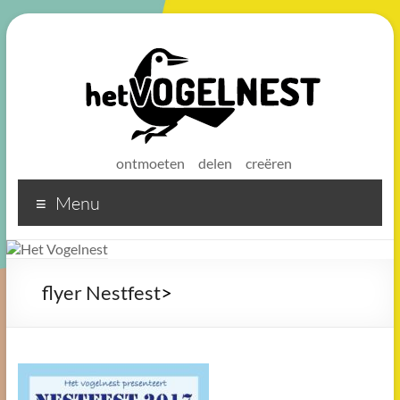
ontmoeten
delen
creëren
Menu
Het
Vogelnest
Sterke
flyer Nestfest
>
koffie
voor
een
sterke
buurt