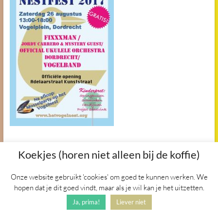
Koekjes (horen niet alleen bij de koffie)
Copyright © 2026
Het Vogelnest
. Alle
rechten voorbehouden. Thema
Onze website gebruikt 'cookies' om goed te kunnen werken. We
Spacious
door ThemeGrill.
hopen dat je dit goed vindt, maar als je wil kan je het uitzetten.
Aangedreven door:
WordPress
.
Ja, prima!
Liever niet