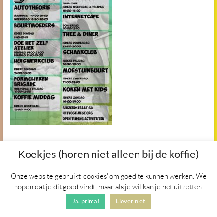
Koekjes (horen niet alleen bij de koffie)
Copyright © 2026
Het Vogelnest
. Alle
rechten voorbehouden. Thema
Onze website gebruikt 'cookies' om goed te kunnen werken. We
Spacious
door ThemeGrill.
hopen dat je dit goed vindt, maar als je wil kan je het uitzetten.
Aangedreven door:
WordPress
.
Ja, prima!
Liever niet