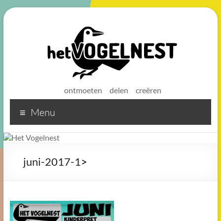
ontmoeten
delen
creëren
Menu
Het
Vogelnest
Sterke
juni-2017-1
>
koffie
voor
een
sterke
buurt