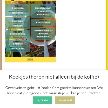
Koekjes (horen niet alleen bij de koffie)
Copyright © 2026
Het Vogelnest
. Alle
rechten voorbehouden. Thema
Onze website gebruikt 'cookies' om goed te kunnen werken. We
Spacious
door ThemeGrill.
hopen dat je dit goed vindt, maar als je wil kan je het uitzetten.
Aangedreven door:
WordPress
.
Ja, prima!
Liever niet