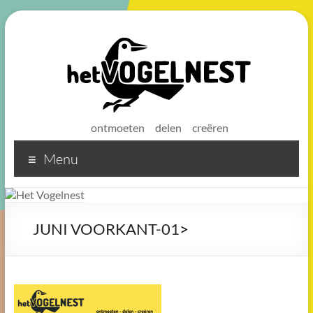
ontmoeten
delen
creëren
Menu
Het
Vogelnest
Sterke
JUNI VOORKANT-01
>
koffie
voor
een
sterke
buurt