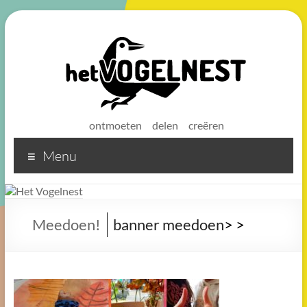
ontmoeten
delen
creëren
Menu
Het
Vogelnest
Sterke
Meedoen!
banner meedoen
>
>
koffie
voor
een
sterke
buurt