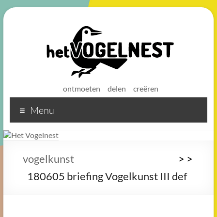
ontmoeten
delen
creëren
Menu
Het
Vogelnest
Sterke
vogelkunst
>
>
koffie
180605 briefing Vogelkunst III def
voor
een
sterke
buurt