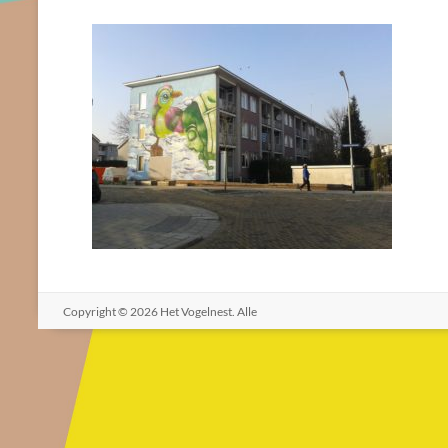
Copyright © 2026
Het Vogelnest
. Alle
rechten voorbehouden. Thema
Spacious
door ThemeGrill.
Aangedreven door:
WordPress
.