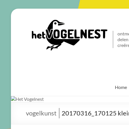
Het
Vogelnest
ontm
delen
Sterke
creër
koffie
voor
een
sterke
buurt
Home
vogelkunst
20170316_170125 klei