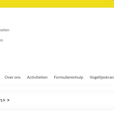
oeten
en
Over ons
Activiteiten
Formulierenhulp
Vogeltjeskran
n
>
>