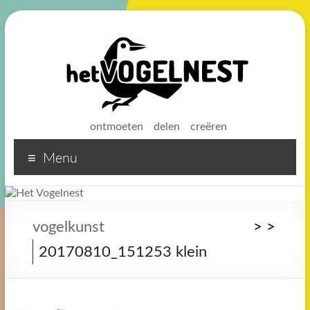
ontmoeten
delen
creëren
Menu
Het
Vogelnest
Sterke
vogelkunst
>
>
koffie
20170810_151253 klein
voor
een
sterke
buurt