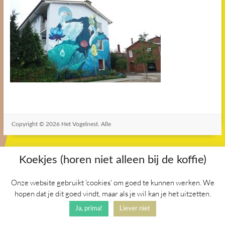
Copyright © 2026
Het Vogelnest
. Alle
rechten voorbehouden. Thema
Spacious
door ThemeGrill.
Aangedreven door:
WordPress
.
Koekjes (horen niet alleen bij de koffie)
Onze website gebruikt 'cookies' om goed te kunnen werken. We
hopen dat je dit goed vindt, maar als je wil kan je het uitzetten.
Ja, prima!
Liever niet