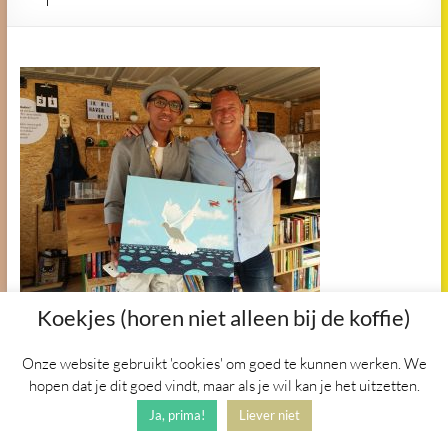
Koekjes (horen niet alleen bij de koffie)
Onze website gebruikt 'cookies' om goed te kunnen werken. We
Copyright © 2026
Het Vogelnest
. Alle
hopen dat je dit goed vindt, maar als je wil kan je het uitzetten.
rechten voorbehouden. Thema
Spacious
door ThemeGrill.
Ja, prima!
Liever niet
Aangedreven door:
WordPress
.