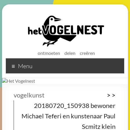
ontmoeten
delen
creëren
Menu
Het
Vogelnest
Sterke
vogelkunst
>
>
koffie
20180720_150938 bewoner
voor
een
Michael Teferi en kunstenaar Paul
sterke
Scmitz klein
buurt