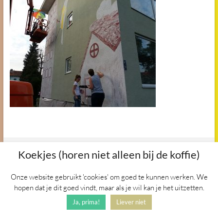
Copyright © 2026
Het Vogelnest
. Alle
Koekjes (horen niet alleen bij de koffie)
rechten voorbehouden. Thema
Spacious
door ThemeGrill.
Aangedreven door:
WordPress
.
Onze website gebruikt 'cookies' om goed te kunnen werken. We
hopen dat je dit goed vindt, maar als je wil kan je het uitzetten.
Ja, prima!
Liever niet