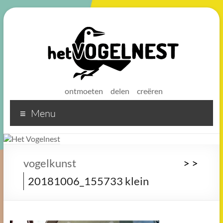
ontmoeten
delen
creëren
Menu
Het
Vogelnest
Sterke
vogelkunst
>
>
koffie
20181006_155733 klein
voor
een
sterke
buurt