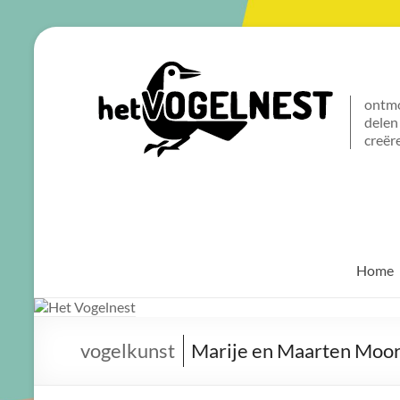
Het
Vogelnest
ontm
delen
Sterke
creër
koffie
voor
een
sterke
buurt
Home
vogelkunst
Marije en Maarten Moor