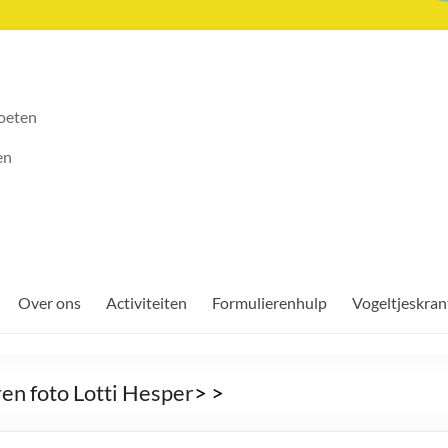
oeten
en
Over ons
Activiteiten
Formulierenhulp
Vogeltjeskran
en foto Lotti Hesper
>
>