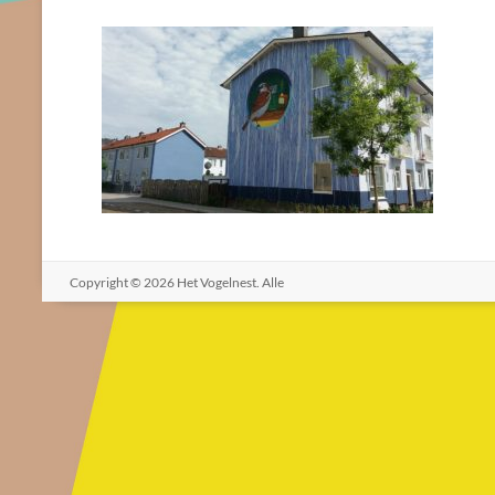
Copyright © 2026
Het Vogelnest
. Alle
rechten voorbehouden. Thema
Spacious
door ThemeGrill.
Aangedreven door:
WordPress
.