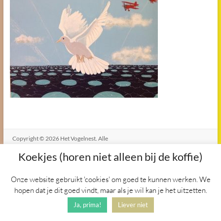
Copyright © 2026
Het Vogelnest
. Alle
rechten voorbehouden. Thema
Koekjes (horen niet alleen bij de koffie)
Spacious
door ThemeGrill.
Aangedreven door:
WordPress
.
Onze website gebruikt 'cookies' om goed te kunnen werken. We
hopen dat je dit goed vindt, maar als je wil kan je het uitzetten.
Ja, prima!
Liever niet