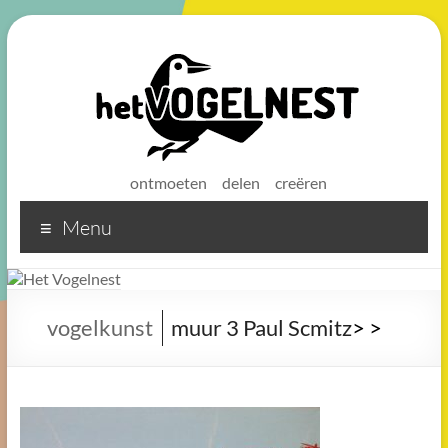
ontmoeten
delen
creëren
Menu
Het
Vogelnest
Sterke
vogelkunst
muur 3 Paul Scmitz
>
>
koffie
voor
een
sterke
buurt