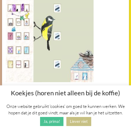
Koekjes (horen niet alleen bij de koffie)
Onze website gebruikt 'cookies' om goed te kunnen werken. We
Copyright © 2026
Het Vogelnest
. Alle
rechten voorbehouden. Thema
hopen dat je dit goed vindt, maar als je wil kan je het uitzetten.
Spacious
door ThemeGrill.
Ja, prima!
Liever niet
Aangedreven door:
WordPress
.