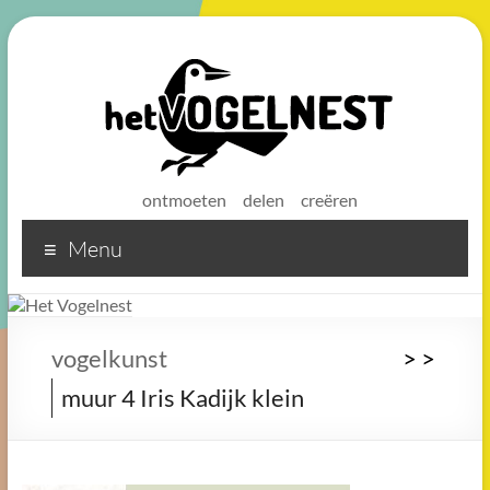
ontmoeten
delen
creëren
Menu
Het
Vogelnest
Sterke
vogelkunst
>
>
koffie
muur 4 Iris Kadijk klein
voor
een
sterke
buurt