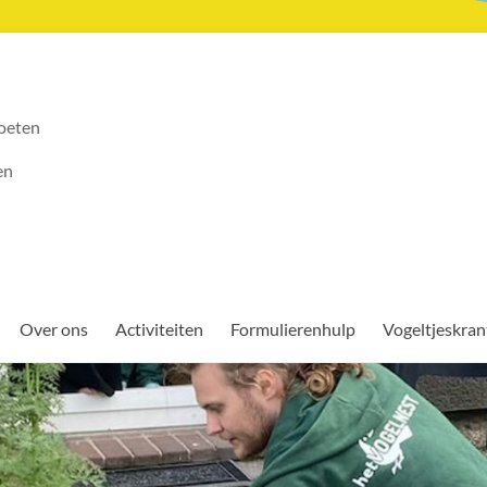
oeten
en
Over ons
Activiteiten
Formulierenhulp
Vogeltjeskran