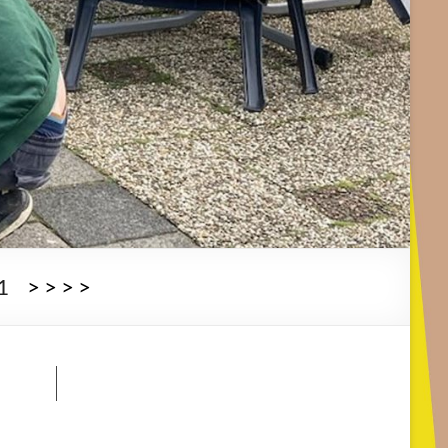
1
>
>
>
>