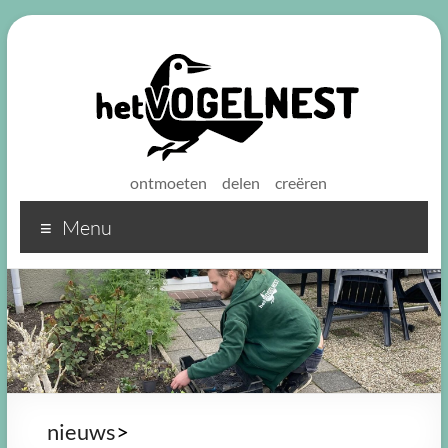
ontmoeten
delen
creëren
Menu
Het
Vogelnest
Sterke
koffie
voor
een
sterke
nieuws
>
buurt